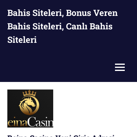
Skip
Bahis Siteleri, Bonus Veren
to
content
Bahis Siteleri, Canlı Bahis
Siteleri
Güvenilir
Bahis
sitelerini
MENU
ve
casino
sitelerinin
listelendiği
sitemizde
bahisle
ilgili
geniş
bilgilerede
ulaşabilirsiniz.