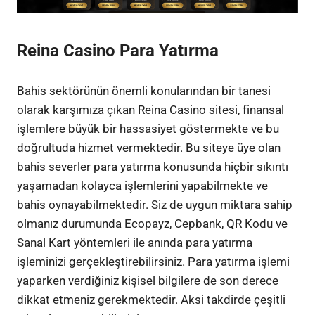
Reina Casino Para Yatırma
Bahis sektörünün önemli konularından bir tanesi
olarak karşımıza çıkan Reina Casino sitesi, finansal
işlemlere büyük bir hassasiyet göstermekte ve bu
doğrultuda hizmet vermektedir. Bu siteye üye olan
bahis severler para yatırma konusunda hiçbir sıkıntı
yaşamadan kolayca işlemlerini yapabilmekte ve
bahis oynayabilmektedir. Siz de uygun miktara sahip
olmanız durumunda Ecopayz, Cepbank, QR Kodu ve
Sanal Kart yöntemleri ile anında para yatırma
işleminizi gerçekleştirebilirsiniz. Para yatırma işlemi
yaparken verdiğiniz kişisel bilgilere de son derece
dikkat etmeniz gerekmektedir. Aksi takdirde çeşitli