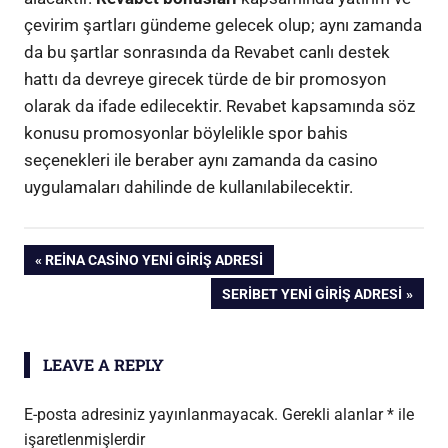
çevirim şartları gündeme gelecek olup; aynı zamanda
da bu şartlar sonrasında da Revabet canlı destek
hattı da devreye girecek türde de bir promosyon
olarak da ifade edilecektir. Revabet kapsamında söz
konusu promosyonlar böylelikle spor bahis
seçenekleri ile beraber aynı zamanda da casino
uygulamaları dahilinde de kullanılabilecektir.
Yazı
PREVIOUS
REINA CASINO YENI GIRIŞ ADRESI
POST:
NEXT
SERIBET YENI GIRIŞ ADRESI
gezinmesi
POST:
LEAVE A REPLY
E-posta adresiniz yayınlanmayacak.
Gerekli alanlar
*
ile
işaretlenmişlerdir