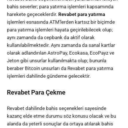
bahis severler; para yatırma işlemleri kapsamında
harekete geçeceklerdir.
Revabet para yatırma
işlemleri esnasında ATM’lerden kartsız bir biçimde
para yatırma işlemleri hayata geçirilebilecek olup;
aynı zamanda da cepbank da aktif olarak
kullanılabilmektedir. Aynı zamanda da sanal kartlar
olarak adlandırılan AstroPay, Ecokasa, EcoPayz ve
Jeton gibi unsurlar kullanılmakta olup; bununla
beraber Bitcoin unsurları da Revabet para yatırma
işlemleri dahilinde gündeme gelecektir.
Revabet Para Çekme
Revabet dahilinde bahis seçenekleri sayesinde
kazanç elde etme durumu söz konusu olacak ve bu
alanda da yeterli sonuçlar da ortaya atılarak bahis