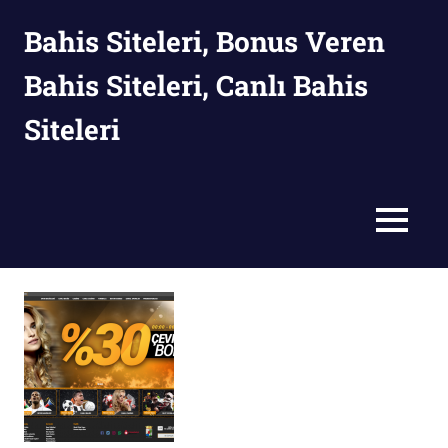
Skip
Bahis Siteleri, Bonus Veren
to
content
Bahis Siteleri, Canlı Bahis
Siteleri
Güvenilir
Bahis
sitelerini
MENU
ve
casino
sitelerinin
listelendiği
sitemizde
bahisle
ilgili
geniş
bilgilerede
ulaşabilirsiniz.