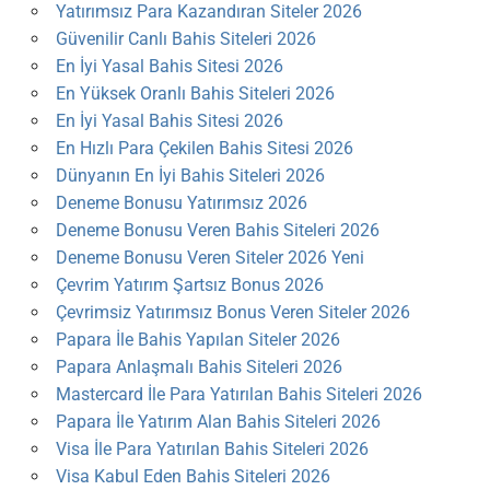
Yatırımsız Para Kazandıran Siteler 2026
Güvenilir Canlı Bahis Siteleri 2026
En İyi Yasal Bahis Sitesi 2026
En Yüksek Oranlı Bahis Siteleri 2026
En İyi Yasal Bahis Sitesi 2026
En Hızlı Para Çekilen Bahis Sitesi 2026
Dünyanın En İyi Bahis Siteleri 2026
Deneme Bonusu Yatırımsız 2026
Deneme Bonusu Veren Bahis Siteleri 2026
Deneme Bonusu Veren Siteler 2026 Yeni
Çevrim Yatırım Şartsız Bonus 2026
Çevrimsiz Yatırımsız Bonus Veren Siteler 2026
Papara İle Bahis Yapılan Siteler 2026
Papara Anlaşmalı Bahis Siteleri 2026
Mastercard İle Para Yatırılan Bahis Siteleri 2026
Papara İle Yatırım Alan Bahis Siteleri 2026
Visa İle Para Yatırılan Bahis Siteleri 2026
Visa Kabul Eden Bahis Siteleri 2026