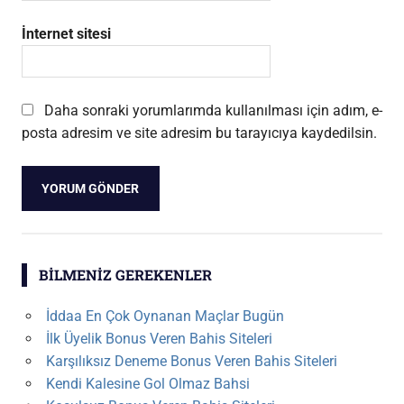
İnternet sitesi
Daha sonraki yorumlarımda kullanılması için adım, e-
posta adresim ve site adresim bu tarayıcıya kaydedilsin.
BILMENIZ GEREKENLER
İddaa En Çok Oynanan Maçlar Bugün
İlk Üyelik Bonus Veren Bahis Siteleri
Karşılıksız Deneme Bonus Veren Bahis Siteleri
Kendi Kalesine Gol Olmaz Bahsi